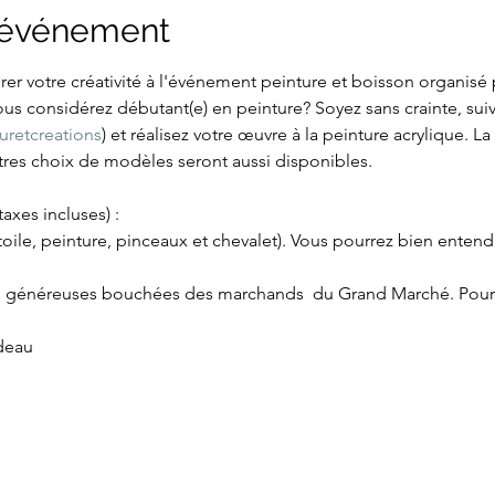
l'événement
er votre créativité à l'événement peinture et boisson organisé 
 considérez débutant(e) en peinture? Soyez sans crainte, suive
retcreations
) et réalisez votre œuvre à la peinture acrylique. 
utres choix de modèles seront aussi disponibles.
taxes incluses) :
toile, peinture, pinceaux et chevalet). Vous pourrez bien entend
de généreuses bouchées des marchands  du Grand Marché. Pour 
odeau