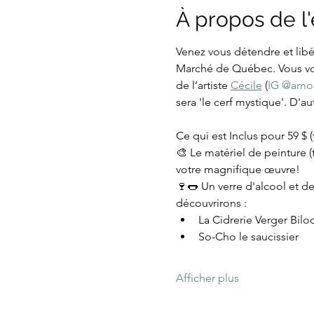
À propos de 
Venez vous détendre et libér
Marché de Québec. Vous vous
de l’artiste 
Cécile
 (
IG @amou
sera 'le cerf mystique'. D'a
Ce qui est Inclus pour 59 $ (
🎨 Le matériel de peinture (
votre magnifique œuvre!
🍷🌭 Un verre d'alcool et 
découvrirons :
La Cidrerie Verger Bil
So-Cho le saucissier
Afficher plus