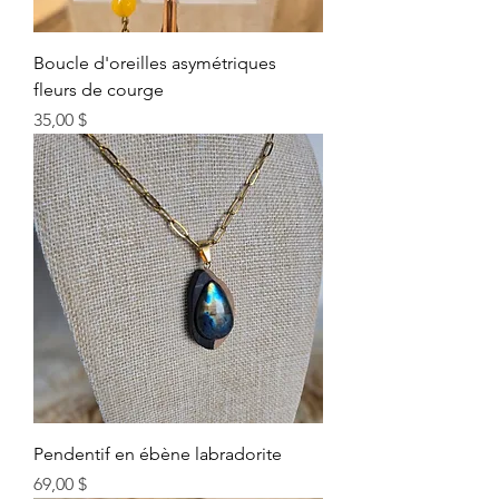
Boucle d'oreilles asymétriques
fleurs de courge
Prix
35,00 $
Pendentif en ébène labradorite
Prix
69,00 $