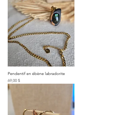
Pendentif en ébène labradorite
Prix
69,00 $