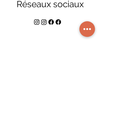
Réseaux sociaux
Contribution
J'ai mis en place cette expérience
avec l'aide des mes amis,
beaucoup d'amour, de passion et
d'efforts. J'espère que vous avez
apprécié.
Un tel événement nécessite aussi