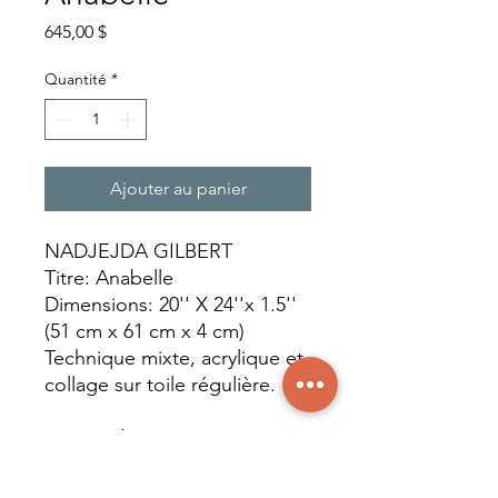
Prix
645,00 $
Quantité
*
Ajouter au panier
NADJEJDA GILBERT
Titre: Anabelle
Dimensions: 20'' X 24''x 1.5''
(51 cm x 61 cm x 4 cm)
Technique mixte, acrylique et
collage sur toile régulière.
© Tous droits réservés pour
tout pays. Nadjejda Gilbert,
2024