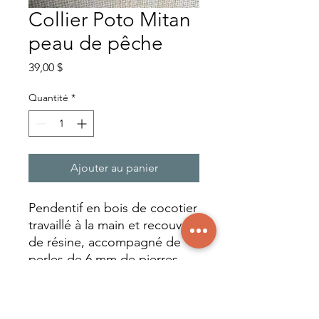
Collier Poto Mitan
peau de pêche
Prix
39,00 $
Quantité
*
Ajouter au panier
Pendentif en bois de cocotier
travaillé à la main et recouvert
de résine, accompagné de
perles de 6 mm de pierres
semi-précieuses et acier
inoxydable.