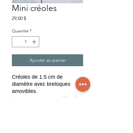
Mini créoles
Prix
29,00 $
Quantité
*
Ajouter au panier
Créoles de 1.5 cm de
diamètre avec breloques
amovibles.
Jaspe vert, quartz rutilé, jade
jaune.