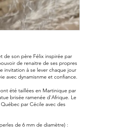
S
M
L
XL
Les tailles sont calcu
taille du poignet. Vo
t de son père Félix inspirée par
entre le bracelet et 
 pouvoir de renaitre de ses propres
toutefois glisser de h
 invitation à se lever chaque jour
votre main.
a vie avec dynamisnme et confiance.
ont été taillées en Martinique par
atue brisée ramenée d'Afrique. Le
à Québec par Cécile avec des
 (perles de 6 mm de diamètre) :