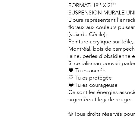
FORMAT: 18'' X 21''
SUSPENSION MURALE UN
L'ours représentant l'enrac
floraux aux couleurs puissa
(voix de Cécile),
Peinture acrylique sur toile
Montréal, bois de campêch
laine, perles d'obsidienne 
Si ce talisman pouvait parler
🖤 Tu es ancrée
🤍 Tu es protégée
❤️ Tu es courageuse
Ce sont les énergies associ
argentée et le jade rouge.
© Tous droits réservés pour