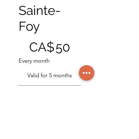
Sainte-
Foy
CA$50
CA$
50
Every month
Valid for 5 months
Sélectionner
info@creatrix.family