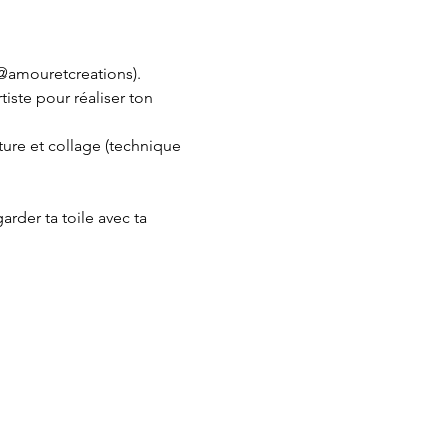
e (@amouretcreations).
iste pour réaliser ton 
nture et collage (technique 
rder ta toile avec ta 