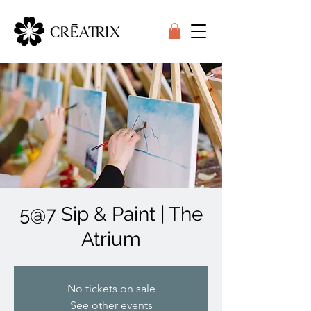
5@7 Sip & Paint | The
Atrium
No tickets on sale
See other events