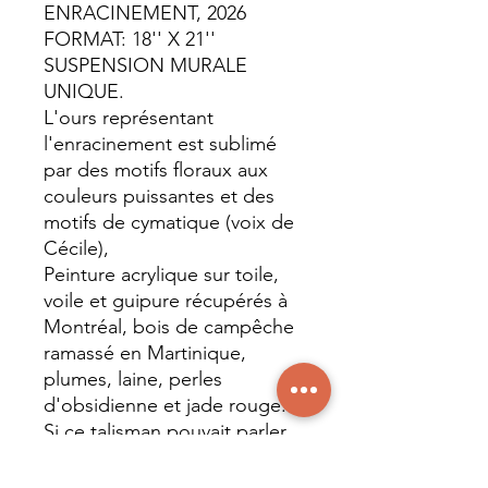
ENRACINEMENT, 2026
FORMAT: 18'' X 21''
SUSPENSION MURALE
UNIQUE.
L'ours représentant
l'enracinement est sublimé
par des motifs floraux aux
couleurs puissantes et des
motifs de cymatique (voix de
Cécile),
Peinture acrylique sur toile,
voile et guipure récupérés à
Montréal, bois de campêche
ramassé en Martinique,
plumes, laine, perles
d'obsidienne et jade rouge.
Si ce talisman pouvait parler,
tu entendrais :
🖤 Tu es ancrée